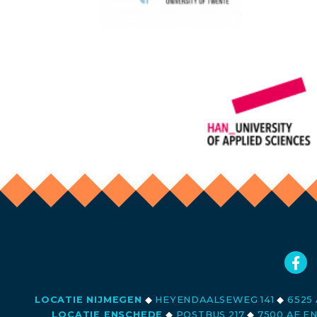
LOCATIE NIJMEGEN
◆
HEYENDAALSEWEG 141
◆
6525 
LOCATIE ENSCHEDE
◆
POSTBUS 217
◆
7500 AE E