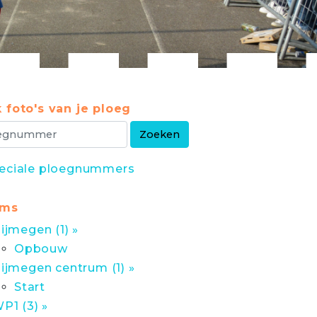
 foto's van je ploeg
eciale ploegnummers
ums
ijmegen (1) »
Opbouw
ijmegen centrum (1) »
Start
P1 (3) »