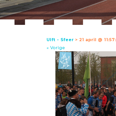
Ulft - Sfeer
> 21 april @ 11:57
« Vorige