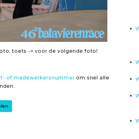
W
oto, toets -> voor de volgende foto!
W
rt- of medewerkersnummer
om snel alle
W
inden.
W
W