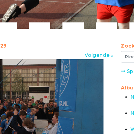
:29
Zoek
Volgende »
Sp
Alb
N
N
W