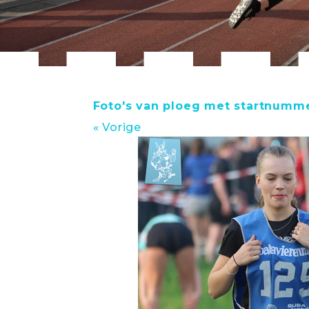
Foto's van ploeg met startnumme
« Vorige