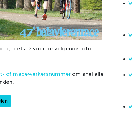
W
W
oto, toets -> voor de volgende foto!
W
rt- of medewerkersnummer
om snel alle
W
inden.
W