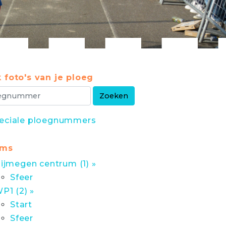
 foto's van je ploeg
eciale ploegnummers
ums
ijmegen centrum (1) »
Sfeer
P1 (2) »
Start
Sfeer