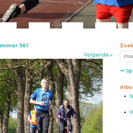
nummer 361
Zoek
Volgende »
Sp
Alb
N
W