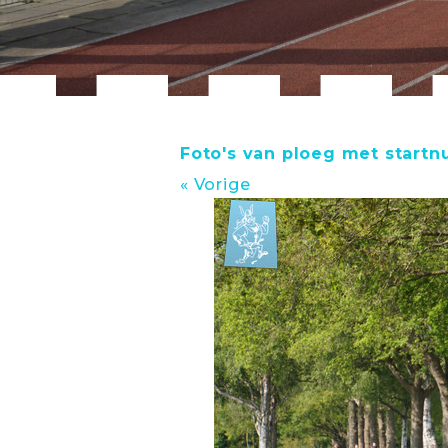
Foto's van ploeg met start
« Vorige