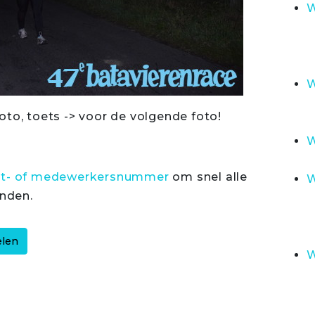
W
W
oto, toets -> voor de volgende foto!
W
rt- of medewerkersnummer
om snel alle
W
inden.
W