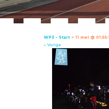
WP3 - Start
> 11 mei @ 01:55:
« Vorige