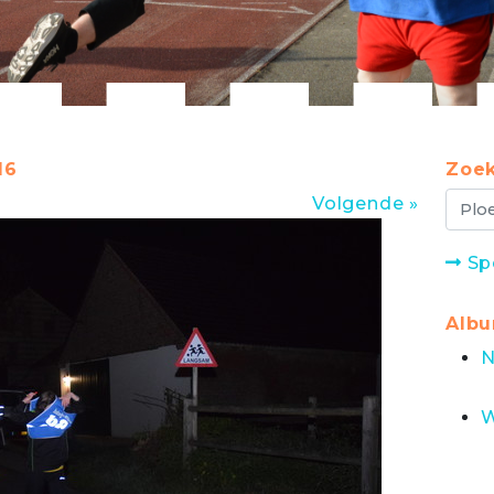
16
Zoek
Volgende »
Sp
Alb
N
W