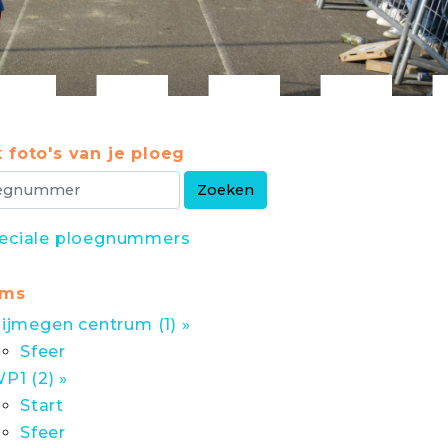
 foto's van je ploeg
eciale ploegnummers
ums
ijmegen centrum (1) »
Sfeer
P1 (2) »
Start
Sfeer