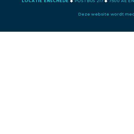
LOCATIE ENSCHEDE
◆
POSTBUS 217
◆
7500 AE E
Deze website wordt med