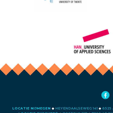
LOCATIE NIJMEGEN
◆
HEYENDAALSEWEG 141
◆
6525 