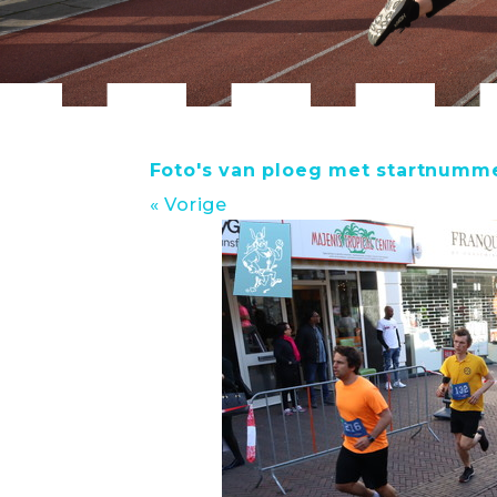
Foto's van ploeg met startnumm
« Vorige