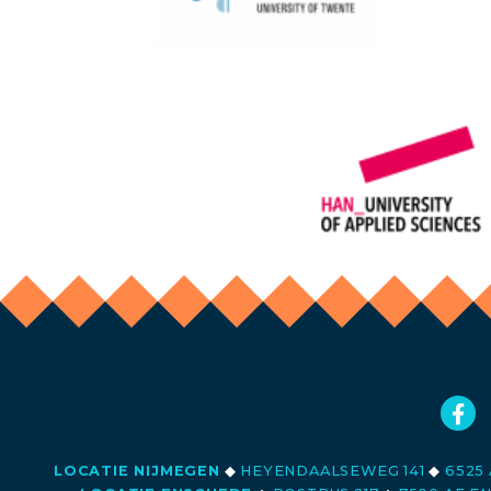
LOCATIE NIJMEGEN
◆
HEYENDAALSEWEG 141
◆
6525 