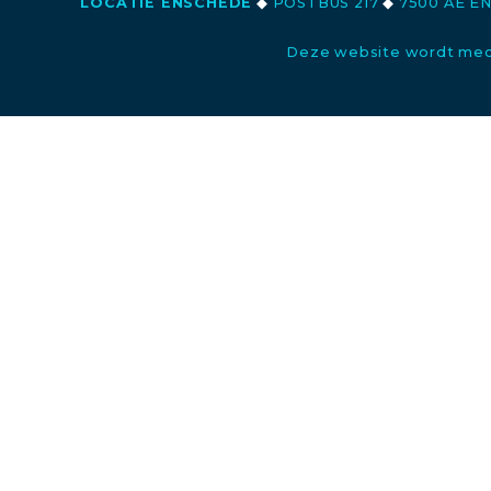
LOCATIE ENSCHEDE
◆
POSTBUS 217
◆
7500 AE E
Deze website wordt med