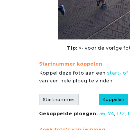
Tip:
<- voor de vorige fo
Startnummer koppelen
Koppel deze foto aan een
start- 
van een hele ploeg te vinden.
Startnummer
Gekoppelde ploegen:
36
,
74
,
132
,
Zoek foto's van je ploeg