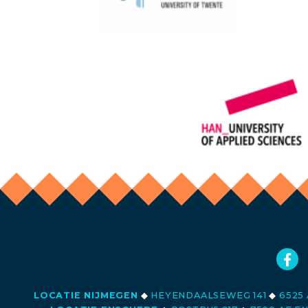
LOCATIE NIJMEGEN
◆
HEYENDAALSEWEG 141
◆
6525 