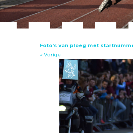
Foto's van ploeg met startnumm
« Vorige