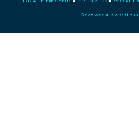
LOCATIE ENSCHEDE
◆
POSTBUS 217
◆
7500 AE E
Deze website wordt med