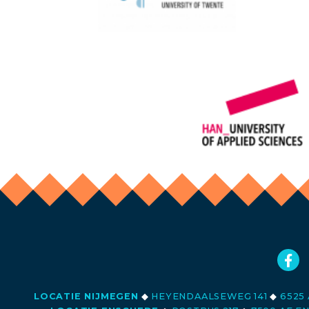
LOCATIE NIJMEGEN
◆
HEYENDAALSEWEG 141
◆
6525 