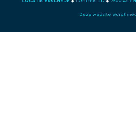
LOCATIE ENSCHEDE
◆
POSTBUS 217
◆
7500 AE E
Deze website wordt med