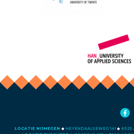
LOCATIE NIJMEGEN
◆
HEYENDAALSEWEG 141
◆
6525 