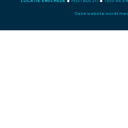
LOCATIE ENSCHEDE
◆
POSTBUS 217
◆
7500 AE E
Deze website wordt med