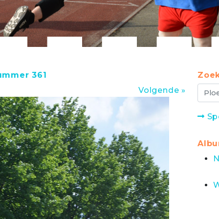
nummer 361
Zoek
Volgende »
Sp
Alb
N
W