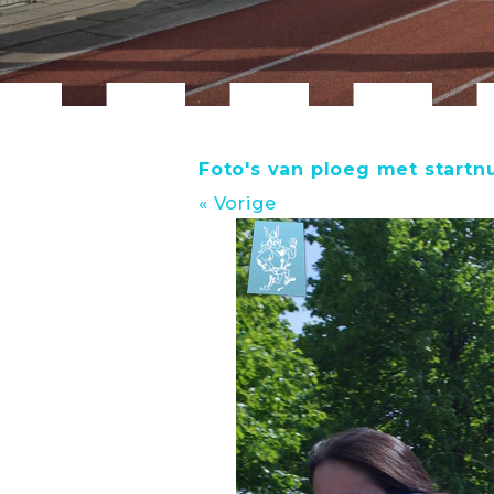
Foto's van ploeg met start
« Vorige