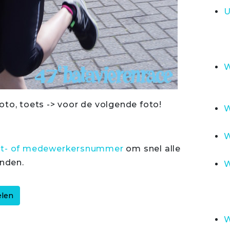
U
W
oto, toets -> voor de volgende foto!
W
W
rt- of medewerkersnummer
om snel alle
inden.
W
W