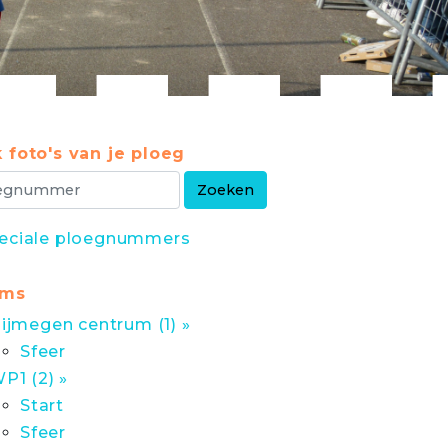
 foto's van je ploeg
eciale ploegnummers
ums
ijmegen centrum (1) »
Sfeer
P1 (2) »
Start
Sfeer