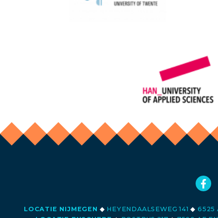
LOCATIE NIJMEGEN
◆
HEYENDAALSEWEG 141
◆
6525 