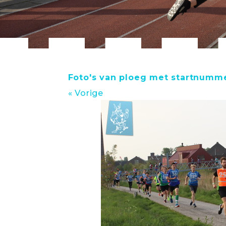
Foto's van ploeg met startnumme
« Vorige