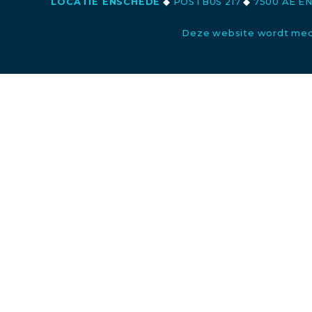
LOCATIE ENSCHEDE
◆
POSTBUS 217
◆
7500 AE E
Deze website wordt med