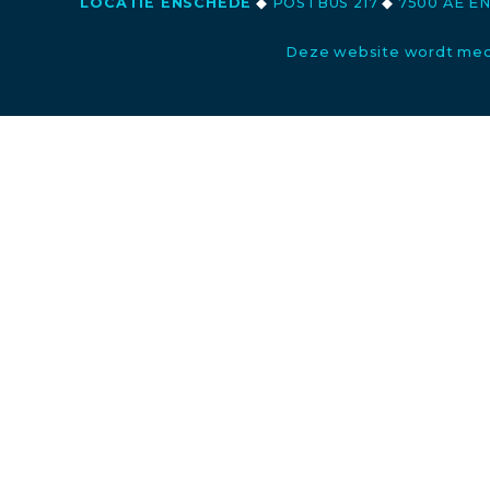
LOCATIE ENSCHEDE
◆
POSTBUS 217
◆
7500 AE E
Deze website wordt med