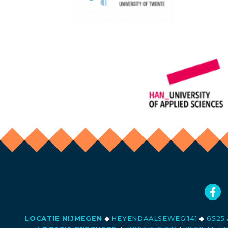
LOCATIE NIJMEGEN
◆
HEYENDAALSEWEG 141
◆
6525 