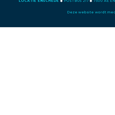
LOCATIE ENSCHEDE
◆
POSTBUS 217
◆
7500 AE E
Deze website wordt med