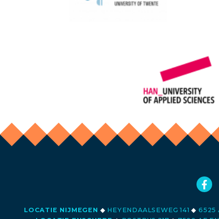
LOCATIE NIJMEGEN
◆
HEYENDAALSEWEG 141
◆
6525 