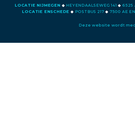
LOCATIE NIJMEGEN
◆
HEYENDAALSEWEG 141
◆
6525 
LOCATIE ENSCHEDE
◆
POSTBUS 217
◆
7500 AE E
Deze website wordt med