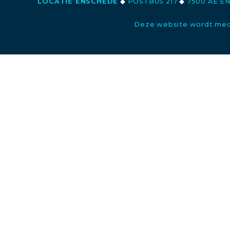
LOCATIE ENSCHEDE
◆
POSTBUS 217
◆
7500 AE E
Deze website wordt med