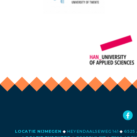
LOCATIE NIJMEGEN
◆
HEYENDAALSEWEG 141
◆
6525 