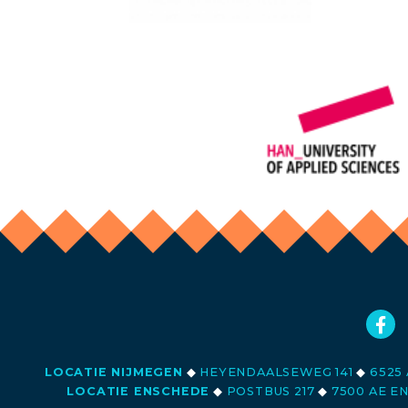
LOCATIE NIJMEGEN
◆
HEYENDAALSEWEG 141
◆
6525 
LOCATIE ENSCHEDE
◆
POSTBUS 217
◆
7500 AE E