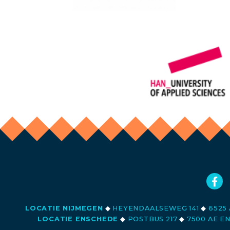
LOCATIE NIJMEGEN
◆
HEYENDAALSEWEG 141
◆
6525 
LOCATIE ENSCHEDE
◆
POSTBUS 217
◆
7500 AE E