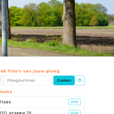
ek foto's van jouw ploeg
#
Zoeken
lbums
Klaas
Alle
350_etappe 19
Alle