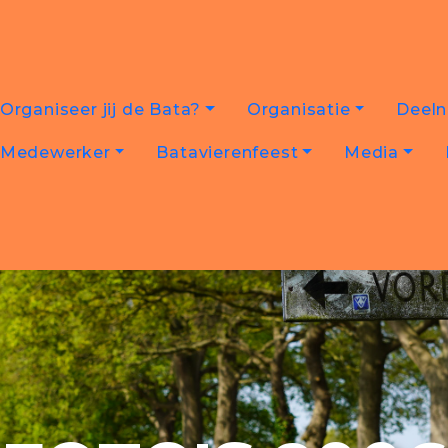
Organiseer jij de Bata?
Organisatie
Deel
Medewerker
Batavierenfeest
Media