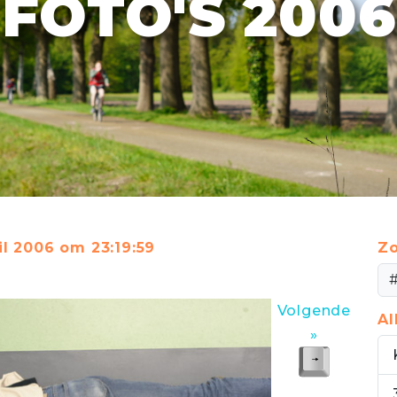
FOTO'S 2006
il 2006 om 23:19:59
Zo
Volgende
A
»