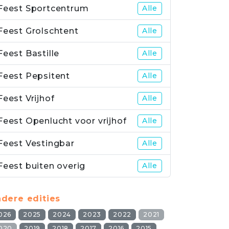
Feest Sportcentrum
Alle
Feest Grolschtent
Alle
Feest Bastille
Alle
Feest Pepsitent
Alle
Feest Vrijhof
Alle
Feest Openlucht voor vrijhof
Alle
Feest Vestingbar
Alle
Feest buiten overig
Alle
dere edities
026
2025
2024
2023
2022
2021
020
2019
2018
2017
2016
2015