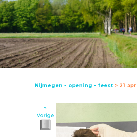
Nijmegen - opening - feest
> 21 apr
«
Vorige