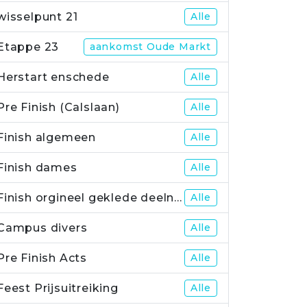
wisselpunt 21
Alle
Etappe 23
aankomst Oude Markt
Herstart enschede
Alle
Pre Finish (Calslaan)
Alle
Finish algemeen
Alle
Finish dames
Alle
Finish orgineel geklede deelnemers
Alle
Campus divers
Alle
Pre Finish Acts
Alle
Feest Prijsuitreiking
Alle