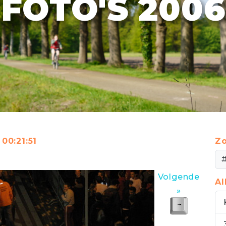
FOTO'S 2006
00:21:51
Zo
Volgende
A
»