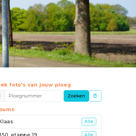
ek foto's van jouw ploeg
#
Zoeken
lbums
Klaas
Alle
350_etappe 19
Alle