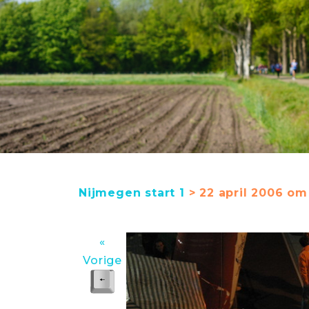
Nijmegen start 1
> 22 april 2006 om 
«
Vorige