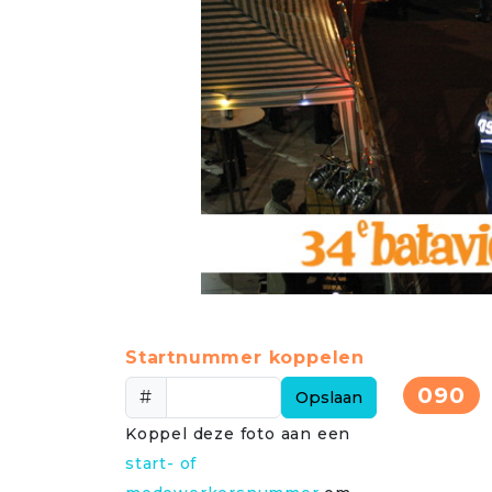
Startnummer koppelen
090
#
Opslaan
Koppel deze foto aan een
start- of