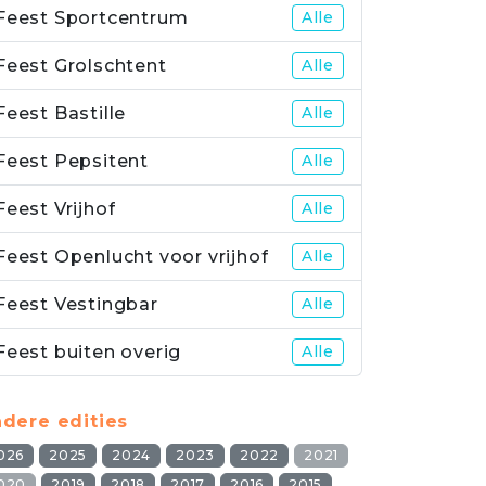
Feest Sportcentrum
Alle
Feest Grolschtent
Alle
Feest Bastille
Alle
Feest Pepsitent
Alle
Feest Vrijhof
Alle
Feest Openlucht voor vrijhof
Alle
Feest Vestingbar
Alle
Feest buiten overig
Alle
dere edities
026
2025
2024
2023
2022
2021
020
2019
2018
2017
2016
2015