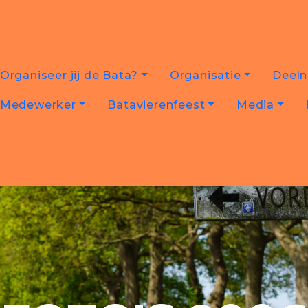
Organiseer jij de Bata?
Organisatie
Deel
Medewerker
Batavierenfeest
Media