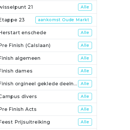
wisselpunt 21
Alle
Etappe 23
aankomst Oude Markt
Herstart enschede
Alle
Pre Finish (Calslaan)
Alle
Finish algemeen
Alle
Finish dames
Alle
Finish orgineel geklede deelnemers
Alle
Campus divers
Alle
Pre Finish Acts
Alle
Feest Prijsuitreiking
Alle