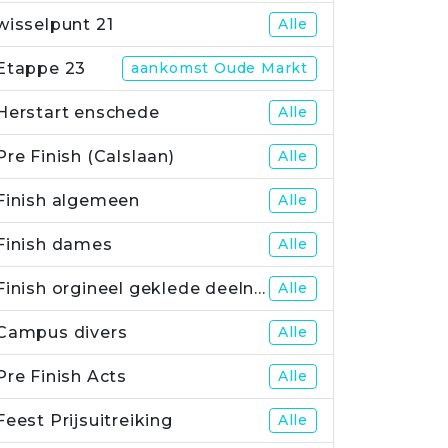
wisselpunt 21
Alle
Etappe 23
aankomst Oude Markt
Herstart enschede
Alle
Pre Finish (Calslaan)
Alle
Finish algemeen
Alle
Finish dames
Alle
Finish orgineel geklede deelnemers
Alle
Campus divers
Alle
Pre Finish Acts
Alle
Feest Prijsuitreiking
Alle