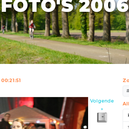
FOTO'S 2006
00:21:51
Zo
Volgende
A
»