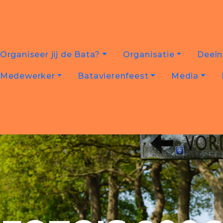
Organiseer jij de Bata?
Organisatie
Deel
Medewerker
Batavierenfeest
Media