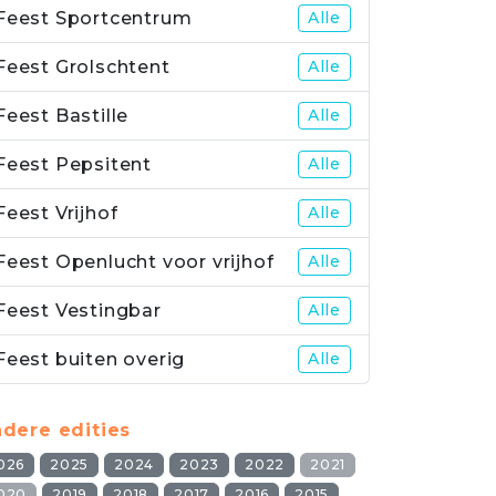
Feest Sportcentrum
Alle
Feest Grolschtent
Alle
Feest Bastille
Alle
Feest Pepsitent
Alle
Feest Vrijhof
Alle
Feest Openlucht voor vrijhof
Alle
Feest Vestingbar
Alle
Feest buiten overig
Alle
dere edities
026
2025
2024
2023
2022
2021
020
2019
2018
2017
2016
2015