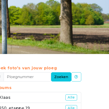
ek foto's van jouw ploeg
#
Zoeken
lbums
Klaas
Alle
350_etappe 19
Alle