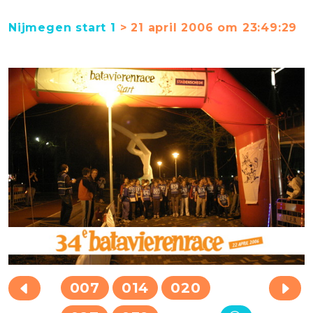
Nijmegen start 1
> 21 april 2006 om 23:49:29
007
014
020