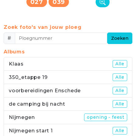
027
039
Zoek foto's van jouw ploeg
#
Zoeken
Albums
Klaas
Alle
350_etappe 19
Alle
voorbereidingen Enschede
Alle
de camping bij nacht
Alle
Nijmegen
opening - feest
Nijmegen start 1
Alle