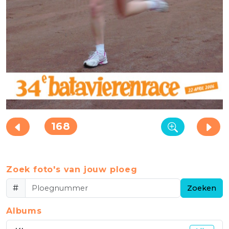
168
Zoek foto's van jouw ploeg
#
Zoeken
Albums