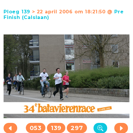
Ploeg 139
> 22 april 2006 om 18:21:50 @
Pre
Finish (Calslaan)
053
139
297