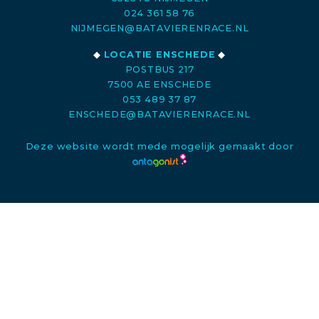
024 361 58 76
NIJMEGEN@BATAVIERENRACE.NL
◆
LOCATIE ENSCHEDE
◆
POSTBUS 217
7500 AE ENSCHEDE
053 489 37 87
ENSCHEDE@BATAVIERENRACE.NL
Deze website wordt mede mogelijk gemaakt door