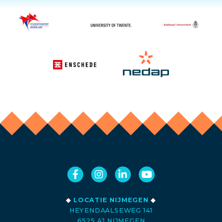
◆
LOCATIE NIJMEGEN
◆
HEYENDAALSEWEG 141
6525 AJ NIJMEGEN