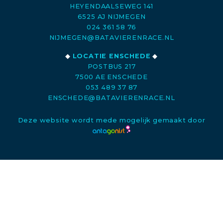
HEYENDAALSEWEG 141
6525 AJ NIJMEGEN
024 361 58 76
NIJMEGEN@BATAVIERENRACE.NL
◆
LOCATIE ENSCHEDE
◆
POSTBUS 217
7500 AE ENSCHEDE
053 489 37 87
ENSCHEDE@BATAVIERENRACE.NL
Deze website wordt mede mogelijk gemaakt door