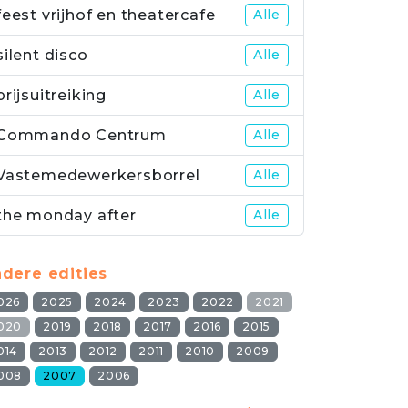
feest vrijhof en theatercafe
Alle
silent disco
Alle
prijsuitreiking
Alle
Commando Centrum
Alle
Vastemedewerkersborrel
Alle
the monday after
Alle
dere edities
026
2025
2024
2023
2022
2021
020
2019
2018
2017
2016
2015
014
2013
2012
2011
2010
2009
008
2007
2006