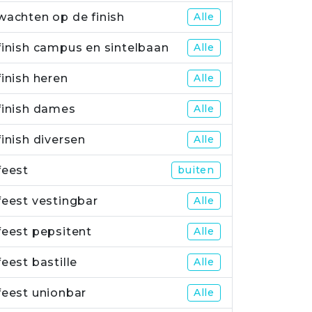
wachten op de finish
Alle
finish campus en sintelbaan
Alle
finish heren
Alle
finish dames
Alle
finish diversen
Alle
feest
buiten
feest vestingbar
Alle
feest pepsitent
Alle
feest bastille
Alle
feest unionbar
Alle