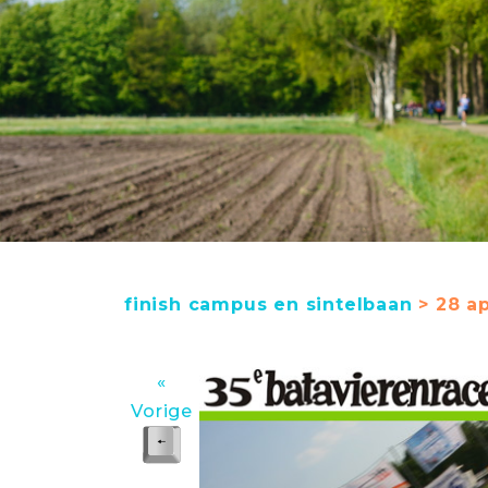
finish campus en sintelbaan
> 28 ap
«
Vorige