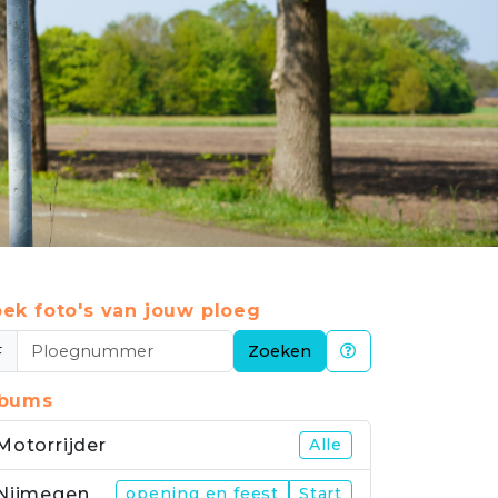
ek foto's van jouw ploeg
#
Zoeken
lbums
Motorrijder
Alle
Nijmegen
opening en feest
Start