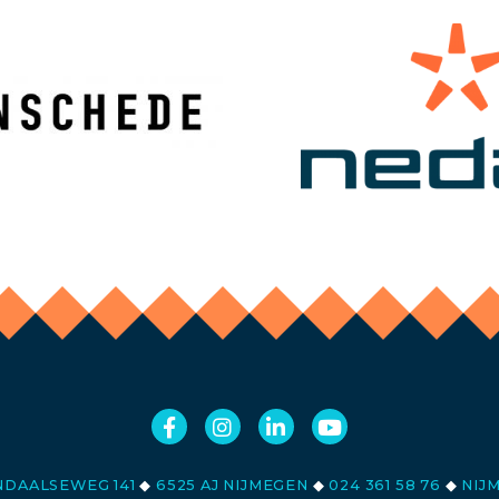
DAALSEWEG 141
◆
6525 AJ NIJMEGEN
◆
024 361 58 76
◆
NIJ