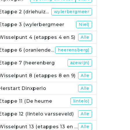
Etappe 2 (driehuizerweg
wylerbergmeer
Etappe 3 (wylerbergmeer
Niel)
Wisselpunt 4 (etappes 4 en 5)
Alle
Etappe 6 (oraniendeich
heerensberg)
Etappe 7 (heerenberg
azewijn)
Wisselpunt 8 (etappes 8 en 9)
Alle
Herstart Dinxperlo
Alle
Etappe 11 (De heurne
lintelo)
Etappe 12 (lintelo varsseveld)
Alle
Wisselpunt 13 (etappes 13 en 14)
Alle