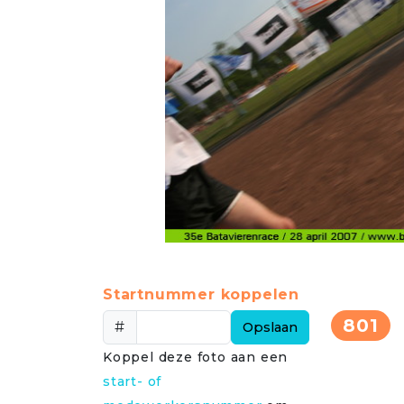
Startnummer koppelen
801
#
Opslaan
Koppel deze foto aan een
start- of