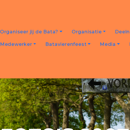
Organiseer jij de Bata?
Organisatie
Deel
Medewerker
Batavierenfeest
Media