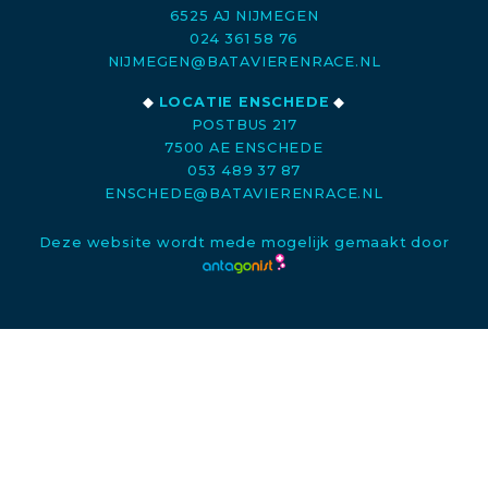
6525 AJ NIJMEGEN
024 361 58 76
NIJMEGEN@BATAVIERENRACE.NL
◆
LOCATIE ENSCHEDE
◆
POSTBUS 217
7500 AE ENSCHEDE
053 489 37 87
ENSCHEDE@BATAVIERENRACE.NL
Deze website wordt mede mogelijk gemaakt door