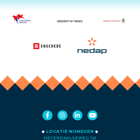
◆
LOCATIE NIJMEGEN
◆
HEYENDAALSEWEG 141