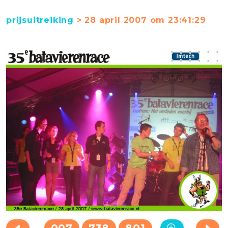
prijsuitreiking
> 28 april 2007 om 23:41:29
007
738
801