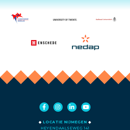
◆
LOCATIE NIJMEGEN
◆
HEYENDAALSEWEG 141