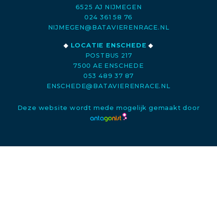
6525 AJ NIJMEGEN
024 361 58 76
NIJMEGEN@BATAVIERENRACE.NL
◆
LOCATIE ENSCHEDE
◆
POSTBUS 217
7500 AE ENSCHEDE
053 489 37 87
ENSCHEDE@BATAVIERENRACE.NL
Deze website wordt mede mogelijk gemaakt door