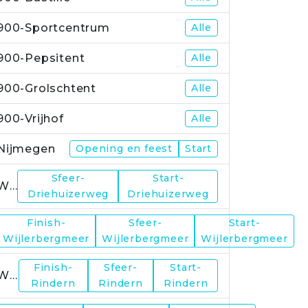
900-Sportcentrum
Alle
900-Pepsitent
Alle
900-Grolschtent
Alle
900-Vrijhof
Alle
Nijmegen
Opening en feest
Start
Sfeer-
Start-
WP1
Driehuizerweg
Driehuizerweg
Finish-
Sfeer-
Start-
WP2
Wijlerbergmeer
Wijlerbergmeer
Wijlerbergmeer
Finish-
Sfeer-
Start-
WP4
Rindern
Rindern
Rindern