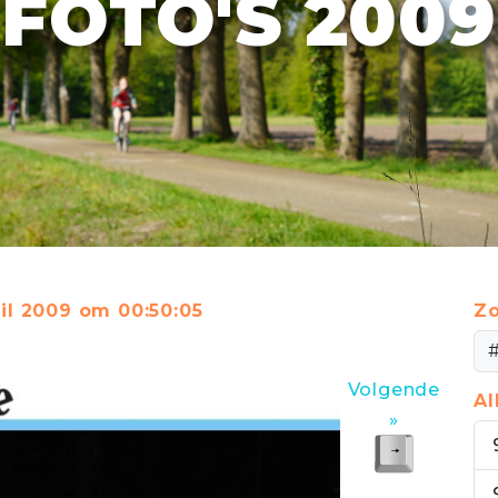
FOTO'S 2009
il 2009 om 00:50:05
Zo
Volgende
A
»