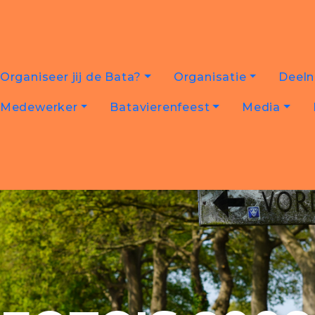
Organiseer jij de Bata?
Organisatie
Deel
Medewerker
Batavierenfeest
Media