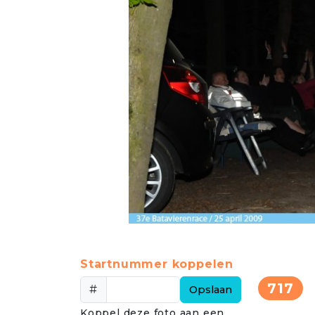
Startnummer koppelen
717
#
Opslaan
Koppel deze foto aan een