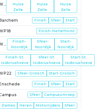
WP15
Huize
Huize
Huize
Zelle
Zelle
Zelle
Barchem
Finish
Sfeer
Start
WP18
Finish-Nettelhorst
Finish-
Sfeer-
Start-
WP19
Noordijk
Noordijk
Noordijk
Finish-St.
Sfeer-St.
Start-St.
WP21
Isidorushoeve
Isidorushoeve
Isidorushoeve
WP22
Sfeer-Grolsch
Start-Grolsch
Enschede
Finish
Sfeer
Start
Campus
Sfeer
Campusomroep
Finish
Dames
Heren
Motorrijders
Sfeer