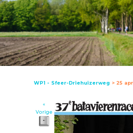
WP1 - Sfeer-Driehuizerweg
> 25 apr
«
Vorige