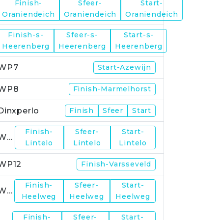
Finish-
Sfeer-
Start-
WP5
Oraniendeich
Oraniendeich
Oraniendeich
Finish-s-
Sfeer-s-
Start-s-
WP6
Heerenberg
Heerenberg
Heerenberg
WP7
Start-Azewijn
WP8
Finish-Marmelhorst
Dinxperlo
Finish
Sfeer
Start
Finish-
Sfeer-
Start-
WP11
Lintelo
Lintelo
Lintelo
WP12
Finish-Varsseveld
Finish-
Sfeer-
Start-
WP13
Heelweg
Heelweg
Heelweg
Finish-
Sfeer-
Start-