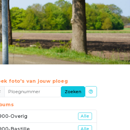
ek foto's van jouw ploeg
#
Zoeken
lbums
900-Overig
Alle
900-Bastille
Alle