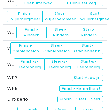
WP1
Driehuizerweg
Driehuizerweg
Finish-
Sfeer-
Start-
WP2
Wijlerbergmeer
Wijlerbergmeer
Wijlerbergmee
Finish-
Sfeer-
Start-
WP4
Rindern
Rindern
Rindern
Finish-
Sfeer-
Start-
WP5
Oraniendeich
Oraniendeich
Oraniendeich
Finish-s-
Sfeer-s-
Start-s-
WP6
Heerenberg
Heerenberg
Heerenberg
WP7
Start-Azewijn
WP8
Finish-Marmelhorst
Dinxperlo
Finish
Sfeer
Start
Finish-
Sfeer-
Start-