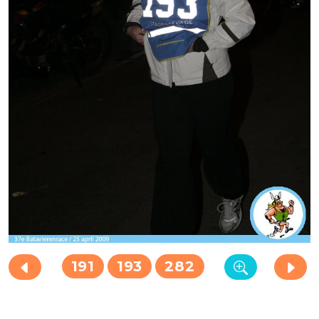
191
193
282