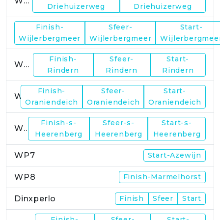
WP1
Driehuizerweg
Driehuizerweg
Finish-
Sfeer-
Start-
WP2
Wijlerbergmeer
Wijlerbergmeer
Wijlerbergmee
Finish-
Sfeer-
Start-
WP4
Rindern
Rindern
Rindern
Finish-
Sfeer-
Start-
WP5
Oraniendeich
Oraniendeich
Oraniendeich
Finish-s-
Sfeer-s-
Start-s-
WP6
Heerenberg
Heerenberg
Heerenberg
WP7
Start-Azewijn
WP8
Finish-Marmelhorst
Dinxperlo
Finish
Sfeer
Start
Finish-
Sfeer-
Start-