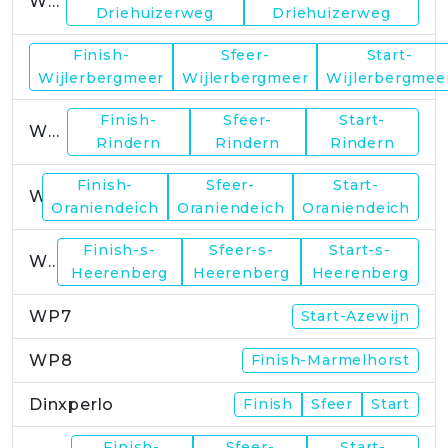
WP1
Driehuizerweg
Driehuizerweg
Finish-
Sfeer-
Start-
WP2
Wijlerbergmeer
Wijlerbergmeer
Wijlerbergmee
Finish-
Sfeer-
Start-
WP4
Rindern
Rindern
Rindern
Finish-
Sfeer-
Start-
WP5
Oraniendeich
Oraniendeich
Oraniendeich
Finish-s-
Sfeer-s-
Start-s-
WP6
Heerenberg
Heerenberg
Heerenberg
WP7
Start-Azewijn
WP8
Finish-Marmelhorst
Dinxperlo
Finish
Sfeer
Start
Finish-
Sfeer-
Start-