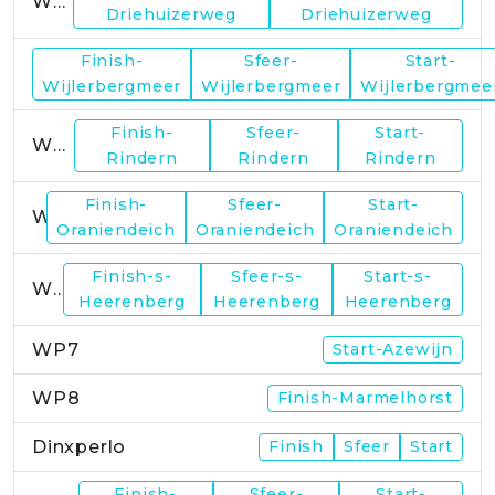
WP1
Driehuizerweg
Driehuizerweg
Finish-
Sfeer-
Start-
WP2
Wijlerbergmeer
Wijlerbergmeer
Wijlerbergmee
Finish-
Sfeer-
Start-
WP4
Rindern
Rindern
Rindern
Finish-
Sfeer-
Start-
WP5
Oraniendeich
Oraniendeich
Oraniendeich
Finish-s-
Sfeer-s-
Start-s-
WP6
Heerenberg
Heerenberg
Heerenberg
WP7
Start-Azewijn
WP8
Finish-Marmelhorst
Dinxperlo
Finish
Sfeer
Start
Finish-
Sfeer-
Start-