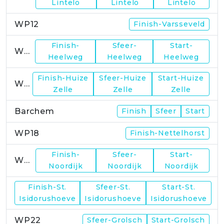
Lintelo
Lintelo
Lintelo
WP12
Finish-Varsseveld
Finish-
Sfeer-
Start-
WP13
Heelweg
Heelweg
Heelweg
Finish-Huize
Sfeer-Huize
Start-Huize
WP15
Zelle
Zelle
Zelle
Barchem
Finish
Sfeer
Start
WP18
Finish-Nettelhorst
Finish-
Sfeer-
Start-
WP19
Noordijk
Noordijk
Noordijk
Finish-St.
Sfeer-St.
Start-St.
WP21
Isidorushoeve
Isidorushoeve
Isidorushoeve
WP22
Sfeer-Grolsch
Start-Grolsch