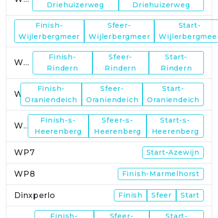
Driehuizerweg
Driehuizerweg
Finish-
Sfeer-
Start-
WP2
Wijlerbergmeer
Wijlerbergmeer
Wijlerbergmee
Finish-
Sfeer-
Start-
WP4
Rindern
Rindern
Rindern
Finish-
Sfeer-
Start-
WP5
Oraniendeich
Oraniendeich
Oraniendeich
Finish-s-
Sfeer-s-
Start-s-
WP6
Heerenberg
Heerenberg
Heerenberg
WP7
Start-Azewijn
WP8
Finish-Marmelhorst
Dinxperlo
Finish
Sfeer
Start
Finish-
Sfeer-
Start-