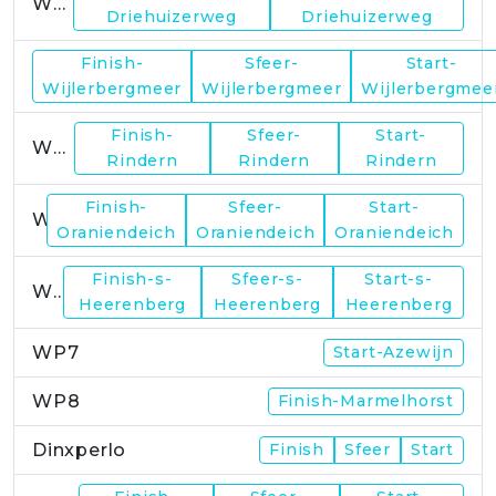
WP1
Driehuizerweg
Driehuizerweg
Finish-
Sfeer-
Start-
WP2
Wijlerbergmeer
Wijlerbergmeer
Wijlerbergmee
Finish-
Sfeer-
Start-
WP4
Rindern
Rindern
Rindern
Finish-
Sfeer-
Start-
WP5
Oraniendeich
Oraniendeich
Oraniendeich
Finish-s-
Sfeer-s-
Start-s-
WP6
Heerenberg
Heerenberg
Heerenberg
WP7
Start-Azewijn
WP8
Finish-Marmelhorst
Dinxperlo
Finish
Sfeer
Start