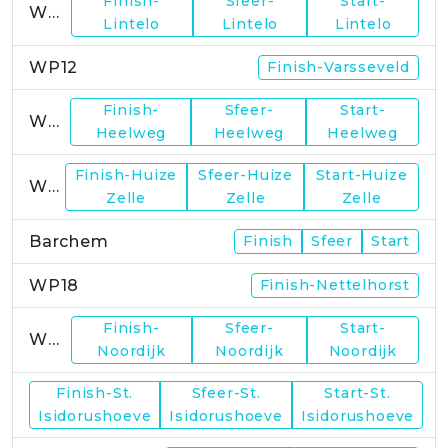
Finish-
Sfeer-
Start-
WP11
Lintelo
Lintelo
Lintelo
WP12
Finish-Varsseveld
Finish-
Sfeer-
Start-
WP13
Heelweg
Heelweg
Heelweg
Finish-Huize
Sfeer-Huize
Start-Huize
WP15
Zelle
Zelle
Zelle
Barchem
Finish
Sfeer
Start
WP18
Finish-Nettelhorst
Finish-
Sfeer-
Start-
WP19
Noordijk
Noordijk
Noordijk
Finish-St.
Sfeer-St.
Start-St.
WP21
Isidorushoeve
Isidorushoeve
Isidorushoeve