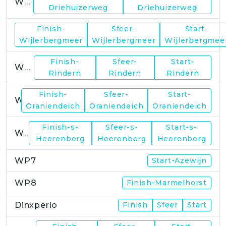
WP1
Driehuizerweg
Driehuizerweg
Finish-
Sfeer-
Start-
WP2
Wijlerbergmeer
Wijlerbergmeer
Wijlerbergmee
Finish-
Sfeer-
Start-
WP4
Rindern
Rindern
Rindern
Finish-
Sfeer-
Start-
WP5
Oraniendeich
Oraniendeich
Oraniendeich
Finish-s-
Sfeer-s-
Start-s-
WP6
Heerenberg
Heerenberg
Heerenberg
WP7
Start-Azewijn
WP8
Finish-Marmelhorst
Dinxperlo
Finish
Sfeer
Start