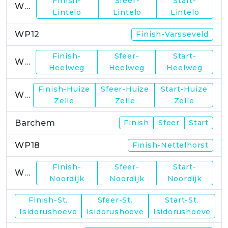
Finish-
Sfeer-
Start-
WP11
Lintelo
Lintelo
Lintelo
WP12
Finish-Varsseveld
Finish-
Sfeer-
Start-
WP13
Heelweg
Heelweg
Heelweg
Finish-Huize
Sfeer-Huize
Start-Huize
WP15
Zelle
Zelle
Zelle
Barchem
Finish
Sfeer
Start
WP18
Finish-Nettelhorst
Finish-
Sfeer-
Start-
WP19
Noordijk
Noordijk
Noordijk
Finish-St.
Sfeer-St.
Start-St.
WP21
Isidorushoeve
Isidorushoeve
Isidorushoeve