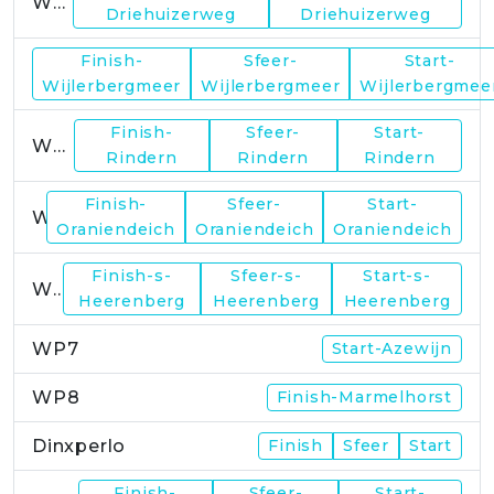
WP1
Driehuizerweg
Driehuizerweg
Finish-
Sfeer-
Start-
WP2
Wijlerbergmeer
Wijlerbergmeer
Wijlerbergmee
Finish-
Sfeer-
Start-
WP4
Rindern
Rindern
Rindern
Finish-
Sfeer-
Start-
WP5
Oraniendeich
Oraniendeich
Oraniendeich
Finish-s-
Sfeer-s-
Start-s-
WP6
Heerenberg
Heerenberg
Heerenberg
WP7
Start-Azewijn
WP8
Finish-Marmelhorst
Dinxperlo
Finish
Sfeer
Start
Finish-
Sfeer-
Start-