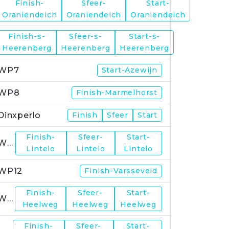
Finish-
Sfeer-
Start-
WP5
Oraniendeich
Oraniendeich
Oraniendeich
Finish-s-
Sfeer-s-
Start-s-
WP6
Heerenberg
Heerenberg
Heerenberg
WP7
Start-Azewijn
WP8
Finish-Marmelhorst
Dinxperlo
Finish
Sfeer
Start
Finish-
Sfeer-
Start-
WP11
Lintelo
Lintelo
Lintelo
WP12
Finish-Varsseveld
Finish-
Sfeer-
Start-
WP13
Heelweg
Heelweg
Heelweg
Finish-
Sfeer-
Start-