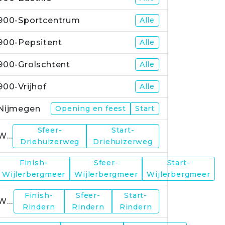
900-Sportcentrum
Alle
900-Pepsitent
Alle
900-Grolschtent
Alle
900-Vrijhof
Alle
Nijmegen
Opening en feest
Start
Sfeer-
Start-
WP1
Driehuizerweg
Driehuizerweg
Finish-
Sfeer-
Start-
WP2
Wijlerbergmeer
Wijlerbergmeer
Wijlerbergmeer
Finish-
Sfeer-
Start-
WP4
Rindern
Rindern
Rindern