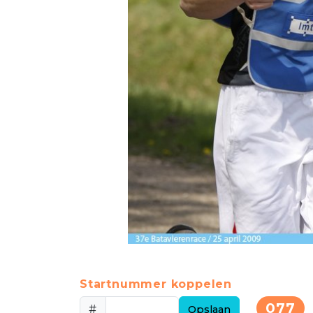
Startnummer koppelen
077
#
Opslaan