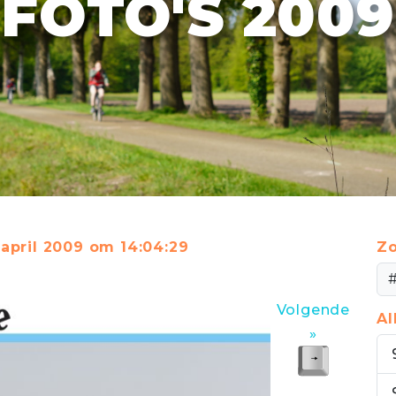
FOTO'S 2009
 april 2009 om 14:04:29
Zo
Volgende
A
»