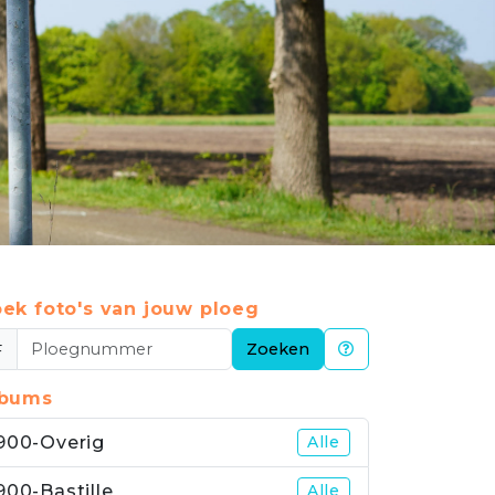
ek foto's van jouw ploeg
#
Zoeken
lbums
900-Overig
Alle
900-Bastille
Alle