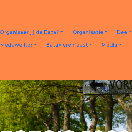
Organiseer jij de Bata?
Organisatie
Deel
Medewerker
Batavierenfeest
Media