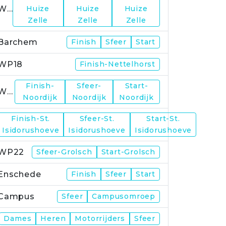
WP15
Huize
Huize
Huize
Zelle
Zelle
Zelle
Barchem
Finish
Sfeer
Start
WP18
Finish-Nettelhorst
Finish-
Sfeer-
Start-
WP19
Noordijk
Noordijk
Noordijk
Finish-St.
Sfeer-St.
Start-St.
WP21
Isidorushoeve
Isidorushoeve
Isidorushoeve
WP22
Sfeer-Grolsch
Start-Grolsch
Enschede
Finish
Sfeer
Start
Campus
Sfeer
Campusomroep
Finish
Dames
Heren
Motorrijders
Sfeer