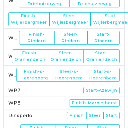
WP1
Driehuizerweg
Driehuizerweg
Finish-
Sfeer-
Start-
WP2
Wijlerbergmeer
Wijlerbergmeer
Wijlerbergmee
Finish-
Sfeer-
Start-
WP4
Rindern
Rindern
Rindern
Finish-
Sfeer-
Start-
WP5
Oraniendeich
Oraniendeich
Oraniendeich
Finish-s-
Sfeer-s-
Start-s-
WP6
Heerenberg
Heerenberg
Heerenberg
WP7
Start-Azewijn
WP8
Finish-Marmelhorst
Dinxperlo
Finish
Sfeer
Start
Finish-
Sfeer-
Start-