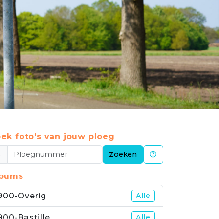
ek foto's van jouw ploeg
#
Zoeken
lbums
900-Overig
Alle
900-Bastille
Alle