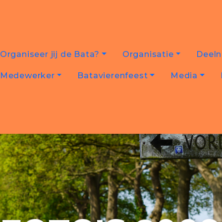
Organiseer jij de Bata?
Organisatie
Deel
Medewerker
Batavierenfeest
Media