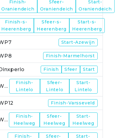
Finish-
Sfeer-
Start-
WP5
Oraniendeich
Oraniendeich
Oraniendeich
Finish-s-
Sfeer-s-
Start-s-
WP6
Heerenberg
Heerenberg
Heerenberg
WP7
Start-Azewijn
WP8
Finish-Marmelhorst
Dinxperlo
Finish
Sfeer
Start
Finish-
Sfeer-
Start-
WP11
Lintelo
Lintelo
Lintelo
WP12
Finish-Varsseveld
Finish-
Sfeer-
Start-
WP13
Heelweg
Heelweg
Heelweg
Finish-
Sfeer-
Start-