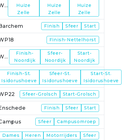
WP15
Huize
Huize
Huize
Zelle
Zelle
Zelle
Barchem
Finish
Sfeer
Start
WP18
Finish-Nettelhorst
Finish-
Sfeer-
Start-
WP19
Noordijk
Noordijk
Noordijk
Finish-St.
Sfeer-St.
Start-St.
WP21
Isidorushoeve
Isidorushoeve
Isidorushoeve
WP22
Sfeer-Grolsch
Start-Grolsch
Enschede
Finish
Sfeer
Start
Campus
Sfeer
Campusomroep
Finish
Dames
Heren
Motorrijders
Sfeer