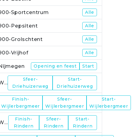
900-Sportcentrum
Alle
900-Pepsitent
Alle
900-Grolschtent
Alle
900-Vrijhof
Alle
Nijmegen
Opening en feest
Start
Sfeer-
Start-
WP1
Driehuizerweg
Driehuizerweg
Finish-
Sfeer-
Start-
WP2
Wijlerbergmeer
Wijlerbergmeer
Wijlerbergmeer
Finish-
Sfeer-
Start-
WP4
Rindern
Rindern
Rindern