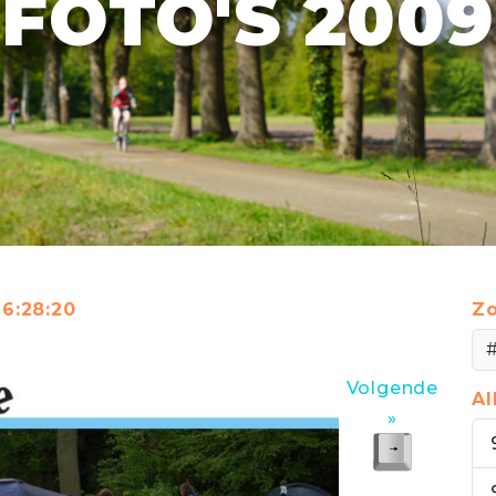
FOTO'S 2009
16:28:20
Zo
Volgende
A
»