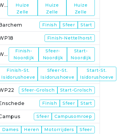
WP15
Huize
Huize
Huize
Zelle
Zelle
Zelle
Barchem
Finish
Sfeer
Start
WP18
Finish-Nettelhorst
Finish-
Sfeer-
Start-
WP19
Noordijk
Noordijk
Noordijk
Finish-St.
Sfeer-St.
Start-St.
WP21
Isidorushoeve
Isidorushoeve
Isidorushoeve
WP22
Sfeer-Grolsch
Start-Grolsch
Enschede
Finish
Sfeer
Start
Campus
Sfeer
Campusomroep
Finish
Dames
Heren
Motorrijders
Sfeer