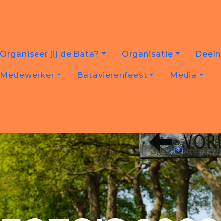
Organiseer jij de Bata?
Organisatie
Deel
Medewerker
Batavierenfeest
Media