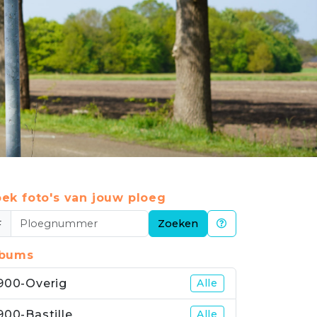
ek foto's van jouw ploeg
#
Zoeken
lbums
900-Overig
Alle
900-Bastille
Alle