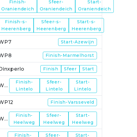
Finish-
Sfeer-
Start-
WP5
Oraniendeich
Oraniendeich
Oraniendeich
Finish-s-
Sfeer-s-
Start-s-
WP6
Heerenberg
Heerenberg
Heerenberg
WP7
Start-Azewijn
WP8
Finish-Marmelhorst
Dinxperlo
Finish
Sfeer
Start
Finish-
Sfeer-
Start-
WP11
Lintelo
Lintelo
Lintelo
WP12
Finish-Varsseveld
Finish-
Sfeer-
Start-
WP13
Heelweg
Heelweg
Heelweg
Finish-
Sfeer-
Start-