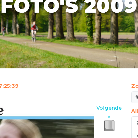
FOTO'S 2009
7:25:39
Zo
Volgende
A
»