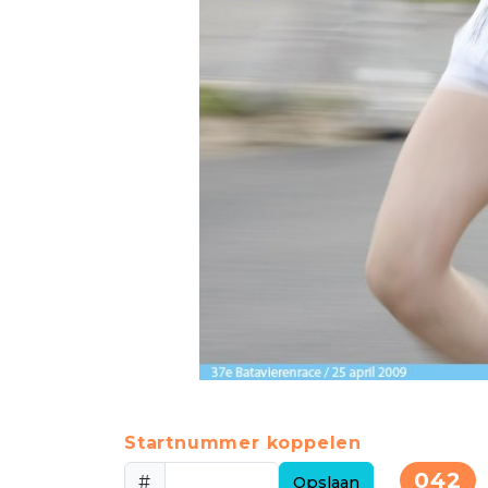
Startnummer koppelen
042
#
Opslaan