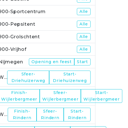
900-Sportcentrum
Alle
900-Pepsitent
Alle
900-Grolschtent
Alle
900-Vrijhof
Alle
Nijmegen
Opening en feest
Start
Sfeer-
Start-
WP1
Driehuizerweg
Driehuizerweg
Finish-
Sfeer-
Start-
WP2
Wijlerbergmeer
Wijlerbergmeer
Wijlerbergmeer
Finish-
Sfeer-
Start-
WP4
Rindern
Rindern
Rindern