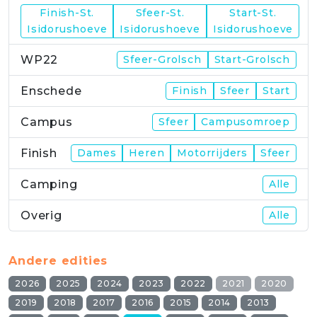
Finish-St.
Sfeer-St.
Start-St.
WP21
Isidorushoeve
Isidorushoeve
Isidorushoeve
WP22
Sfeer-Grolsch
Start-Grolsch
Enschede
Finish
Sfeer
Start
Campus
Sfeer
Campusomroep
Finish
Dames
Heren
Motorrijders
Sfeer
Camping
Alle
Overig
Alle
Andere edities
2026
2025
2024
2023
2022
2021
2020
2019
2018
2017
2016
2015
2014
2013