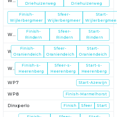
WP1
Driehuizerweg
Driehuizerweg
Finish-
Sfeer-
Start-
WP2
Wijlerbergmeer
Wijlerbergmeer
Wijlerbergmee
Finish-
Sfeer-
Start-
WP4
Rindern
Rindern
Rindern
Finish-
Sfeer-
Start-
WP5
Oraniendeich
Oraniendeich
Oraniendeich
Finish-s-
Sfeer-s-
Start-s-
WP6
Heerenberg
Heerenberg
Heerenberg
WP7
Start-Azewijn
WP8
Finish-Marmelhorst
Dinxperlo
Finish
Sfeer
Start
Finish-
Sfeer-
Start-