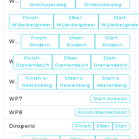
WP1
Driehuizerweg
Driehuizerweg
Finish-
Sfeer-
Start-
WP2
Wijlerbergmeer
Wijlerbergmeer
Wijlerbergmee
Finish-
Sfeer-
Start-
WP4
Rindern
Rindern
Rindern
Finish-
Sfeer-
Start-
WP5
Oraniendeich
Oraniendeich
Oraniendeich
Finish-s-
Sfeer-s-
Start-s-
WP6
Heerenberg
Heerenberg
Heerenberg
WP7
Start-Azewijn
WP8
Finish-Marmelhorst
Dinxperlo
Finish
Sfeer
Start