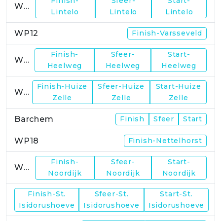
Finish-
Sfeer-
Start-
WP11
Lintelo
Lintelo
Lintelo
WP12
Finish-Varsseveld
Finish-
Sfeer-
Start-
WP13
Heelweg
Heelweg
Heelweg
Finish-Huize
Sfeer-Huize
Start-Huize
WP15
Zelle
Zelle
Zelle
Barchem
Finish
Sfeer
Start
WP18
Finish-Nettelhorst
Finish-
Sfeer-
Start-
WP19
Noordijk
Noordijk
Noordijk
Finish-St.
Sfeer-St.
Start-St.
WP21
Isidorushoeve
Isidorushoeve
Isidorushoeve