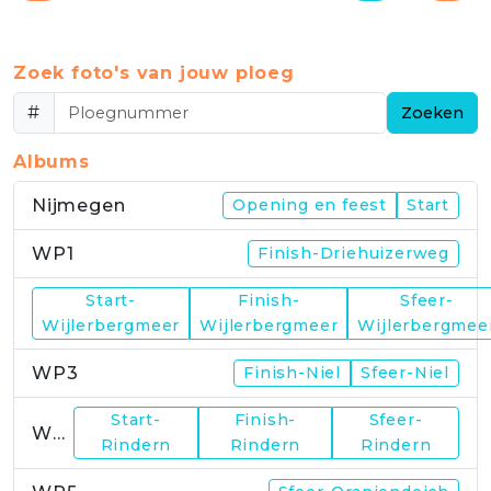
Zoek foto's van jouw ploeg
#
Zoeken
Albums
Nijmegen
Opening en feest
Start
WP1
Finish-Driehuizerweg
Start-
Finish-
Sfeer-
WP2
Wijlerbergmeer
Wijlerbergmeer
Wijlerbergmee
WP3
Finish-Niel
Sfeer-Niel
Start-
Finish-
Sfeer-
WP4
Rindern
Rindern
Rindern