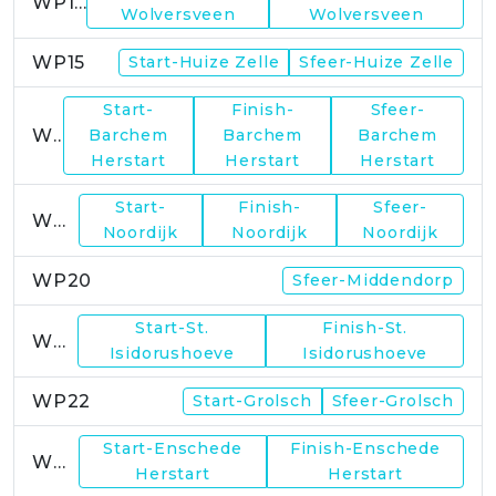
WP14
Wolversveen
Wolversveen
WP15
Start-Huize Zelle
Sfeer-Huize Zelle
Start-
Finish-
Sfeer-
WP17
Barchem
Barchem
Barchem
Herstart
Herstart
Herstart
Start-
Finish-
Sfeer-
WP19
Noordijk
Noordijk
Noordijk
WP20
Sfeer-Middendorp
Start-St.
Finish-St.
WP21
Isidorushoeve
Isidorushoeve
WP22
Start-Grolsch
Sfeer-Grolsch
Start-Enschede
Finish-Enschede
WP23
Herstart
Herstart