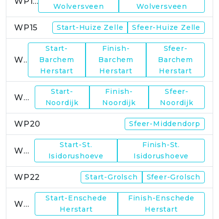
WP14
Wolversveen
Wolversveen
WP15
Start-Huize Zelle
Sfeer-Huize Zelle
Start-
Finish-
Sfeer-
WP17
Barchem
Barchem
Barchem
Herstart
Herstart
Herstart
Start-
Finish-
Sfeer-
WP19
Noordijk
Noordijk
Noordijk
WP20
Sfeer-Middendorp
Start-St.
Finish-St.
WP21
Isidorushoeve
Isidorushoeve
WP22
Start-Grolsch
Sfeer-Grolsch
Start-Enschede
Finish-Enschede
WP23
Herstart
Herstart