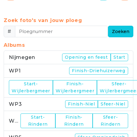
Zoek foto's van jouw ploeg
#
Zoeken
Albums
Nijmegen
Opening en feest
Start
WP1
Finish-Driehuizerweg
Start-
Finish-
Sfeer-
WP2
Wijlerbergmeer
Wijlerbergmeer
Wijlerbergmee
WP3
Finish-Niel
Sfeer-Niel
Start-
Finish-
Sfeer-
WP4
Rindern
Rindern
Rindern