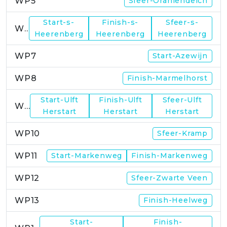
WP5
Sfeer-Oraniendeich
Start-s-
Finish-s-
Sfeer-s-
WP6
Heerenberg
Heerenberg
Heerenberg
WP7
Start-Azewijn
WP8
Finish-Marmelhorst
Start-Ulft
Finish-Ulft
Sfeer-Ulft
WP9
Herstart
Herstart
Herstart
WP10
Sfeer-Kramp
WP11
Start-Markenweg
Finish-Markenweg
WP12
Sfeer-Zwarte Veen
WP13
Finish-Heelweg
Start-
Finish-