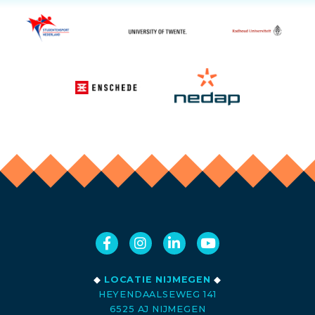
◆
LOCATIE NIJMEGEN
◆
HEYENDAALSEWEG 141
6525 AJ NIJMEGEN