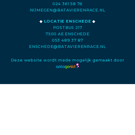
024 361 58 76
NIJMEGEN@BATAVIERENRACE.NL
◆
LOCATIE ENSCHEDE
◆
POSTBUS 217
7500 AE ENSCHEDE
053 489 37 87
ENSCHEDE@BATAVIERENRACE.NL
Deze website wordt mede mogelijk gemaakt door