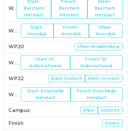
Start-
Finish-
Sfeer-
WP17
Barchem
Barchem
Barchem
Herstart
Herstart
Herstart
Start-
Finish-
Sfeer-
WP19
Noordijk
Noordijk
Noordijk
WP20
Sfeer-Middendorp
Start-St.
Finish-St.
WP21
Isidorushoeve
Isidorushoeve
WP22
Start-Grolsch
Sfeer-Grolsch
Start-Enschede
Finish-Enschede
WP23
Herstart
Herstart
Campus
Sfeer
Uittocht
Finish
Divers