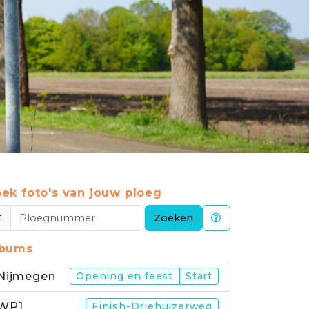
ek foto's van jouw ploeg
#
Zoeken
lbums
Nijmegen
Opening en feest
Start
WP1
Finish-Driehuizerweg