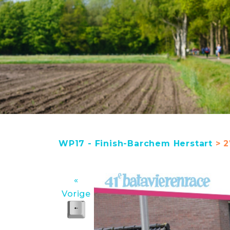
WP17 - Finish-Barchem Herstart
> 2
«
Vorige