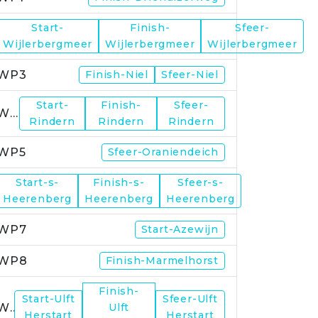
Start-
Finish-
Sfeer-
WP2
Wijlerbergmeer
Wijlerbergmeer
Wijlerbergmeer
WP3
Finish-Niel
Sfeer-Niel
Start-
Finish-
Sfeer-
WP4
Rindern
Rindern
Rindern
WP5
Sfeer-Oraniendeich
Start-s-
Finish-s-
Sfeer-s-
WP6
Heerenberg
Heerenberg
Heerenberg
WP7
Start-Azewijn
WP8
Finish-Marmelhorst
Finish-
Start-Ulft
Sfeer-Ulft
WP9
Ulft
Herstart
Herstart