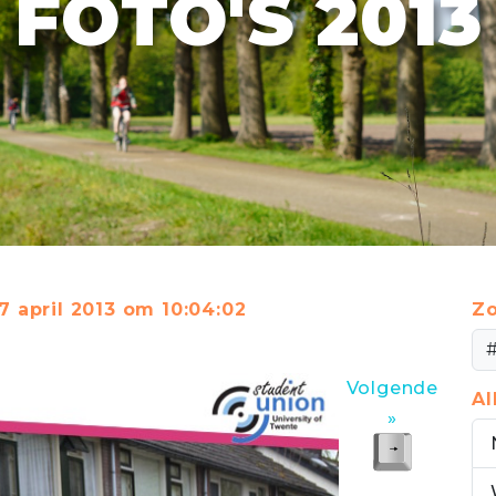
FOTO'S 2013
7 april 2013 om 10:04:02
Zo
Volgende
A
»