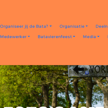
Organiseer jij de Bata?
Organisatie
Deel
Medewerker
Batavierenfeest
Media