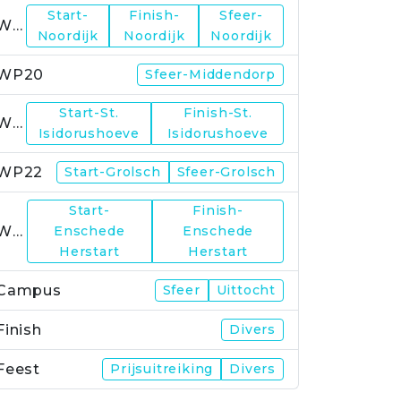
Start-
Finish-
Sfeer-
WP19
Noordijk
Noordijk
Noordijk
WP20
Sfeer-Middendorp
Start-St.
Finish-St.
WP21
Isidorushoeve
Isidorushoeve
WP22
Start-Grolsch
Sfeer-Grolsch
Start-
Finish-
WP23
Enschede
Enschede
Herstart
Herstart
Campus
Sfeer
Uittocht
Finish
Divers
Feest
Prijsuitreiking
Divers