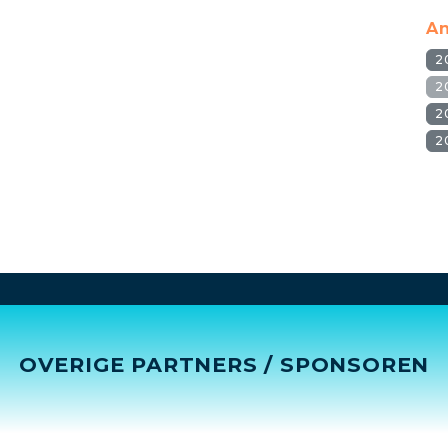
An
2
2
2
2
OVERIGE PARTNERS / SPONSOREN