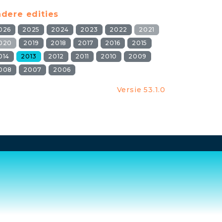
dere edities
026
2025
2024
2023
2022
2021
020
2019
2018
2017
2016
2015
014
2013
2012
2011
2010
2009
008
2007
2006
Versie 53.1.0