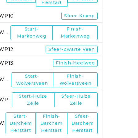
Herstart
WP10
Sfeer-Kramp
Start-
Finish-
WP11
Markenweg
Markenweg
WP12
Sfeer-Zwarte Veen
WP13
Finish-Heelweg
Start-
Finish-
WP14
Wolversveen
Wolversveen
Start-Huize
Sfeer-Huize
WP15
Zelle
Zelle
Start-
Finish-
Sfeer-
WP17
Barchem
Barchem
Barchem
Herstart
Herstart
Herstart